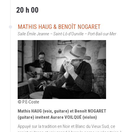
20 h 00
MATHIS HAUG & BENOÎT NOGARET
Salle Émile Jeanne – Saint-Lô-d’Ourville – Port-Bail-sur-Mer
© P.E-Coste
Mathis HAUG (voix, guitare) et Benoît NOGARET
(guitare) invitent Aurore VOILQUÉ (violon)
Appuyé sur la tradition en Noir et Blanc du Vieux Sud, ce