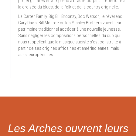
projet guitares et voix prend à bras le corps un répertoire à
la croisée du blues, de la folk et de la country originelle.
La Carter Family, Big Bill Broonzy, Doc Watson, le révérend
Gary Davis, Bill Monroe ou les Stanley Brothers voient leur
patrimoine traditionnel accéder à une nouvelle jeunesse.
Sans négliger les compositions personnelles du duo qui
nous rappellent que la musique sudiste s’est construite à
partir de ses origines africaines et amérindiennes, mais
aussi européennes.
Les Arches ouvrent leurs