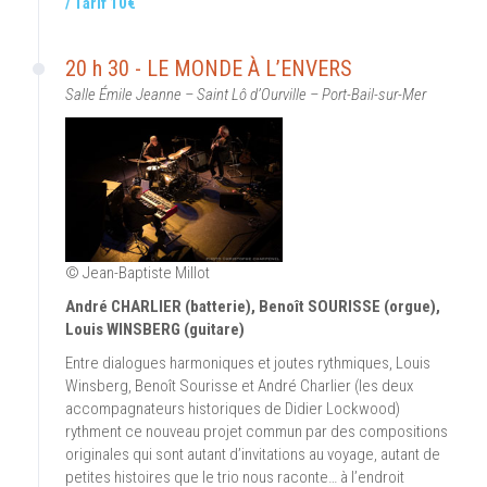
/ Tarif 10€
20 h 30 - LE MONDE À L’ENVERS
Salle Émile Jeanne – Saint Lô d’Ourville – Port-Bail-sur-Mer
© Jean-Baptiste Millot
André CHARLIER (batterie), Benoît SOURISSE (orgue),
Louis WINSBERG (guitare)
Entre dialogues harmoniques et joutes rythmiques, Louis
Winsberg, Benoît Sourisse et André Charlier (les deux
accompagnateurs historiques de Didier Lockwood)
rythment ce nouveau projet commun par des compositions
originales qui sont autant d’invitations au voyage, autant de
petites histoires que le trio nous raconte… à l’endroit