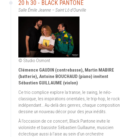
20 h 30 - BLACK PANTONE
Salle Émile Jeanne – Saint Lô d’Ourville
© Studio Osmont
Clémence GAUDIN (contrebasse), Martin MABIRE
(batterie), Antoine BOUCHAUD (piano) invitent
Sébastien GUILLAUME (violon)
Ce trio complice explore la transe, le swing, le néo-
classique, les inspirations orientales, le trip-hop, le rock
indépendant… Au-delà des genres, chaque composition
dessine un nouveau décor pour des jeux inédits.
À l’occasion de ce concert, Black Pantone invite le
violoniste et bassiste Sébastien Guillaume, musicien
éclectique aussi à l’aise au sein d’un orchestre