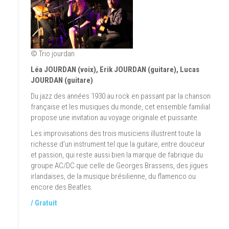
© Trio jourdan
Léa JOURDAN (voix), Erik JOURDAN (guitare), Lucas
JOURDAN (guitare)
Du jazz des années 1930 au rock en passant par la chanson
française et les musiques du monde, cet ensemble familial
propose une invitation au voyage originale et puissante.
Les improvisations des trois musiciens illustrent toute la
richesse d’un instrument tel que la guitare, entre douceur
et passion, qui reste aussi bien la marque de fabrique du
groupe AC/DC que celle de Georges Brassens, des jigues
irlandaises, de la musique brésilienne, du flamenco ou
encore des Beatles.
/ Gratuit