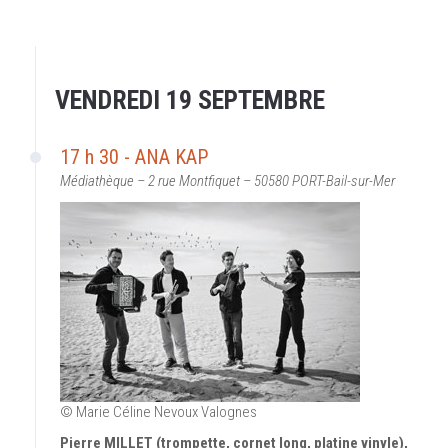
VENDREDI 19 SEPTEMBRE
17 h 30 - ANA KAP
Médiathèque – 2 rue Montfiquet – 50580 PORT-Bail-sur-Mer
© Marie Céline Nevoux Valognes
Pierre MILLET (trompette, cornet long, platine vinyle),