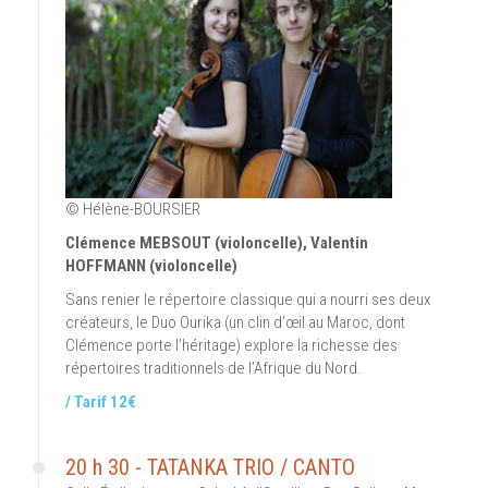
© Hélène-BOURSIER
Clémence MEBSOUT (violoncelle), Valentin
HOFFMANN (violoncelle)
Sans renier le répertoire classique qui a nourri ses deux
créateurs, le Duo Ourika (un clin d’œil au Maroc, dont
Clémence porte l’héritage) explore la richesse des
répertoires traditionnels de l’Afrique du Nord.
/ Tarif 12€
20 h 30 - TATANKA TRIO / CANTO