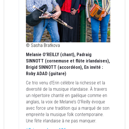
© Sasha Bratkova
Melanie O’REILLY (chant), Padraig
© Sasha Bratkova
SINNOTT (cornemuse et flûte irlandaises),
Melanie O’REILLY (chant), Padraig
Brigid SINNOTT (accordéon), En invité :
SINNOTT (cornemuse et flûte irlandaises),
Roby ADAD (guitare)
Brigid SINNOTT (accordéon), En invité :
Roby ADAD (guitare)
Ce trio venu d’Erin célèbre la richesse et la
diversité de la musique irlandaise. À travers
Ce trio venu d’Erin célèbre la richesse et la
un répertoire chanté en gaélique comme en
diversité de la musique irlandaise. À travers
anglais, la voix de Melanie’s O’Reilly évoque
un répertoire chanté en gaélique comme en
avec force une tradition qui a marqué de son
anglais, la voix de Melanie’s O’Reilly évoque
empreinte la musique folk contemporaine.
avec force une tradition qui a marqué de son
Une fête irlandaise à ne pas manquer.
empreinte la musique folk contemporaine.
Une fête irlandaise à ne pas manquer.