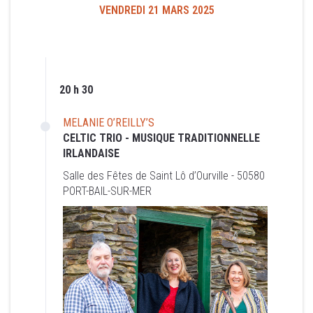
VENDREDI 21 MARS 2025
VENDREDI 21 MARS 2025
20 h 30
20 h 30
MELANIE O’REILLY’S
CELTIC TRIO - MUSIQUE TRADITIONNELLE
MELANIE O’REILLY’S
IRLANDAISE
CELTIC TRIO - MUSIQUE TRADITIONNELLE
Salle des Fêtes de Saint Lô d’Ourville - 50580
IRLANDAISE
PORT-BAIL-SUR-MER
Salle des Fêtes de Saint Lô d’Ourville - 50580
PORT-BAIL-SUR-MER