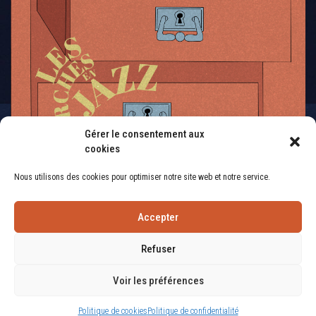
Gérer le consentement aux
cookies
Nous utilisons des cookies pour optimiser notre site web et notre service.
Accepter
Refuser
Voir les préférences
© 2026 Les Arches en Jazz. Tous droits réservés | Conception :
Studio Ekodesign
Politique de cookies
Politique de confidentialité