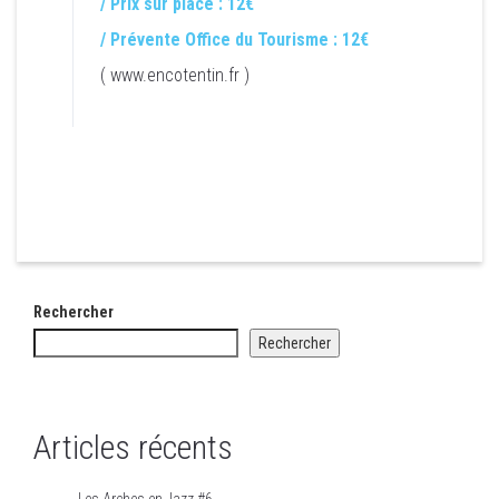
/ Prix sur place : 12€
/ Prix sur place : 12€
/ Prévente Office du Tourisme : 12€
/ Prévente Office du Tourisme : 12€
(
www.encotentin.fr
)
(
www.encotentin.fr
)
Rechercher
Rechercher
Articles récents