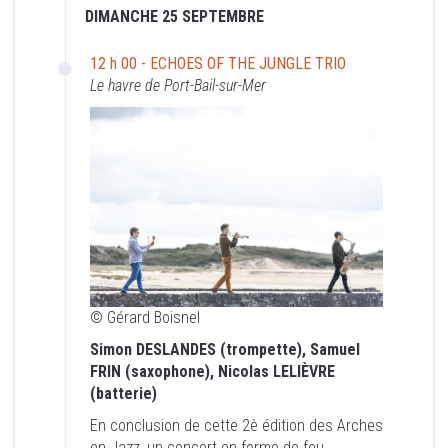
SEPTEMBRE
DIMANCHE 25 SEPTEMBRE
12 h 00 - ECHOES OF THE
12 h 00 - ECHOES OF THE JUNGLE TRIO
Le havre de Port-Bail-sur-Mer
JUNGLE TRIO
Le havre de Port-Bail-sur-Mer
© Gérard Boisnel
© Gérard Boisnel
Simon DESLANDES (trompette), Samuel
FRIN (saxophone), Nicolas LELIÈVRE
Simon DESLANDES (trompette), Samuel
(batterie)
FRIN (saxophone), Nicolas LELIÈVRE
(batterie)
En conclusion de cette 2è édition des Arches
en Jazz, un concert en forme de feu