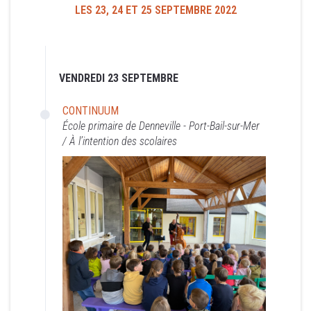
LES 23, 24 ET 25 SEPTEMBRE 2022
VENDREDI 23 SEPTEMBRE
CONTINUUM
VENDREDI 23 SEPTEMBRE
École primaire de Denneville - Port-Bail-sur-Mer /
À l’intention des scolaires
CONTINUUM
École primaire de Denneville - Port-Bail-sur-Mer
/ À l’intention des scolaires
© Sebastian Danchin
Jean-Marc LARCHÉ (saxophone) & Yves