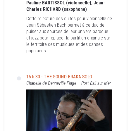
Pauline BARTISSOL (violoncelle), Jean-
de Jean-Sébastien Bach permet à ce duo de
Charles RICHARD (saxophone)
puiser aux sources de leur univers baroque
et jazz pour replacer la partition originale sur
Cette relecture des suites pour violoncelle de
le territoire des musiques et des danses
Jean-Sébastien Bach permet à ce duo de
populaires.
puiser aux sources de leur univers baroque
et jazz pour replacer la partition originale sur
le territoire des musiques et des danses
populaires.
16 h 30 - THE SOUND BRAKA
SOLO
Chapelle de Denneville-Plage – Port-Bail-sur-Mer
16 h 30 - THE SOUND BRAKA SOLO
Chapelle de Denneville-Plage – Port-Bail-sur-Mer