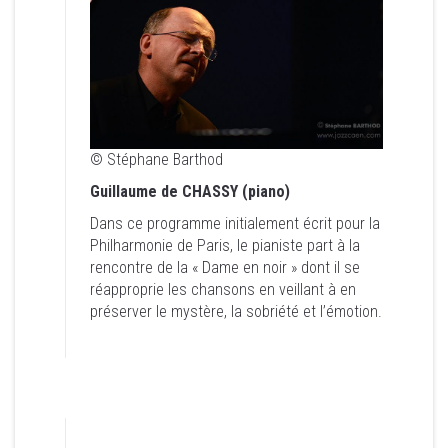
© Stéphane Barthod
Guillaume de CHASSY (piano)
© Stéphane Barthod
Dans ce programme initialement écrit pour la
Guillaume de CHASSY (piano)
Philharmonie de Paris, le pianiste part à la
rencontre de la « Dame en noir » dont il se
Dans ce programme initialement écrit pour la
réapproprie les chansons en veillant à en
Philharmonie de Paris, le pianiste part à la
préserver le mystère, la sobriété et l’émotion.
rencontre de la « Dame en noir » dont il se
réapproprie les chansons en veillant à en
préserver le mystère, la sobriété et l’émotion.
DIMANCHE 25