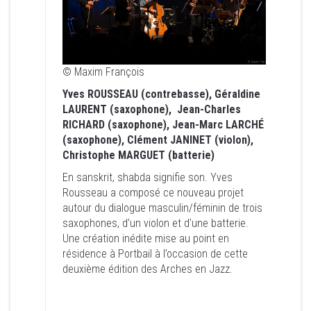
© Maxim François
Yves ROUSSEAU (contrebasse), Géraldine
LAURENT (saxophone), Jean-Charles
© Maxim François
RICHARD (saxophone), Jean-Marc LARCHÉ
(saxophone), Clément JANINET (violon),
Yves ROUSSEAU (contrebasse), Géraldine
Christophe MARGUET (batterie)
LAURENT (saxophone), Jean-Charles
RICHARD (saxophone), Jean-Marc LARCHÉ
En sanskrit, shabda signifie son. Yves
Rousseau a composé ce nouveau projet
(saxophone), Clément JANINET (violon),
autour du dialogue masculin/féminin de trois
Christophe MARGUET (batterie)
saxophones, d’un violon et d’une batterie.
En sanskrit, shabda signifie son. Yves
Une création inédite mise au point en
Rousseau a composé ce nouveau projet
résidence à Portbail à l’occasion de cette
autour du dialogue masculin/féminin de trois
deuxième édition des Arches en Jazz.
saxophones, d’un violon et d’une batterie.
Une création inédite mise au point en
résidence à Portbail à l’occasion de cette
deuxième édition des Arches en Jazz.