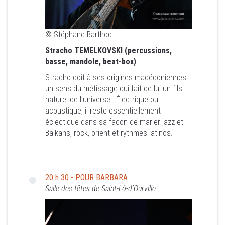
© Stéphane Barthod
Stracho TEMELKOVSKI (percussions,
© Stéphane Barthod
basse, mandole, beat-box)
Stracho TEMELKOVSKI (percussions,
Stracho doit à ses origines macédoniennes
basse, mandole, beat-box)
un sens du métissage qui fait de lui un fils
naturel de l’universel. Électrique ou
Stracho doit à ses origines macédoniennes
acoustique, il reste essentiellement
un sens du métissage qui fait de lui un fils
éclectique dans sa façon de marier jazz et
naturel de l’universel. Électrique ou
Balkans, rock, orient et rythmes latinos.
acoustique, il reste essentiellement
éclectique dans sa façon de marier jazz et
Balkans, rock, orient et rythmes latinos.
20 h 30 - POUR BARBARA
Salle des fêtes de Saint-Lô-d’Ourville
20 h 30 - POUR BARBARA
Salle des fêtes de Saint-Lô-d’Ourville