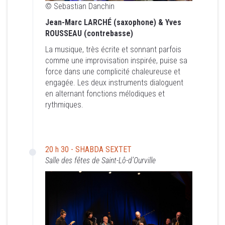
ROUSSEAU (contrebasse)
© Sebastian Danchin
La musique, très écrite et sonnant parfois
Jean-Marc LARCHÉ (saxophone) & Yves
comme une improvisation inspirée, puise sa
ROUSSEAU (contrebasse)
force dans une complicité chaleureuse et
engagée. Les deux instruments dialoguent en
La musique, très écrite et sonnant parfois
alternant fonctions mélodiques et
comme une improvisation inspirée, puise sa
rythmiques.
force dans une complicité chaleureuse et
engagée. Les deux instruments dialoguent
en alternant fonctions mélodiques et
rythmiques.
20 h 30 - SHABDA SEXTET
Salle des fêtes de Saint-Lô-d’Ourville
20 h 30 - SHABDA SEXTET
Salle des fêtes de Saint-Lô-d’Ourville