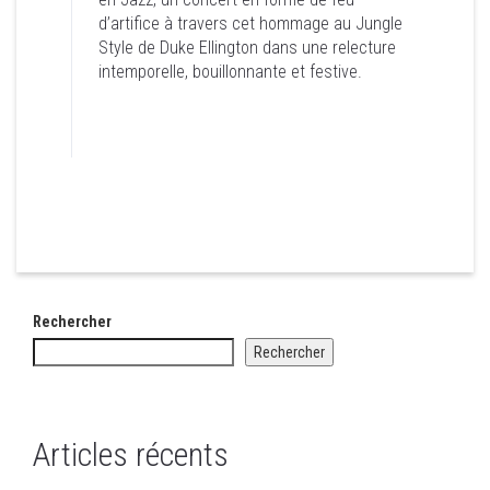
En conclusion de cette 2è édition des Arches
d’artifice à travers cet hommage au Jungle
en Jazz, un concert en forme de feu d’artifice
Style de Duke Ellington dans une relecture
à travers cet hommage au Jungle Style de
intemporelle, bouillonnante et festive.
Duke Ellington dans une relecture
intemporelle, bouillonnante et festive.
Rechercher
Rechercher
Articles récents